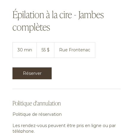
Épilation à la cire - Jambes
complètes
55 dollars
canadiens
30 min
3
55 $
Rue Frontenac
0
m
i
n
Réserver
Politique d'annulation
Politique de réservation
Les rendez-vous peuvent être pris en ligne ou par
téléphone.