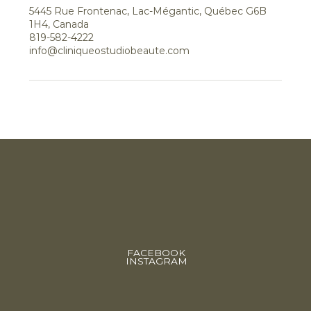
5445 Rue Frontenac, Lac-Mégantic, Québec G6B
1H4, Canada
819-582-4222
info@cliniqueostudiobeaute.com
FACEBOOK
INSTAGRAM