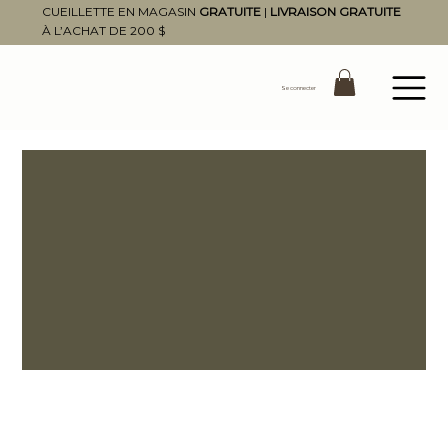
CUEILLETTE EN MAGASIN
GRATUITE
|
LIVRAISON GRATUITE
À L’ACHAT DE 200 $
Se connecter