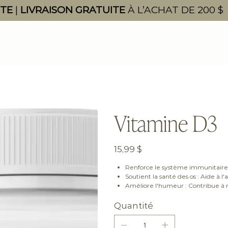
ITE
|
LIVRAISON GRATUITE
À L’ACHAT DE 200 $
Vitamine D3
Prix
15,99 $
Renforce le système immunitaire :
Soutient la santé des os : Aide à l
Améliore l'humeur : Contribue à r
Quantité