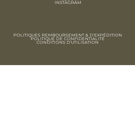
INSTAGRAM
POLITIQUES REMBOURSEMENT & D'EXPÉDITION
POLITIQUE DE CONFIDENTIALITÉ
CONDITIONS D’UTILISATION
© 2025 par Olistika. fait par
The Social Club