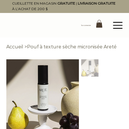
CUEILLETTE EN MAGASIN
GRATUITE
|
LIVRAISON GRATUITE
À L’ACHAT DE 200 $
Se connecter
Accueil
>
Pouf à texture sèche micronisée Areté