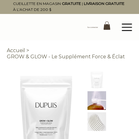
CUEILLETTE EN MAGASIN
GRATUITE
|
LIVRAISON GRATUITE
À L’ACHAT DE 200 $
Se connecter
Accueil
>
GROW & GLOW - Le Supplément Force & Éclat