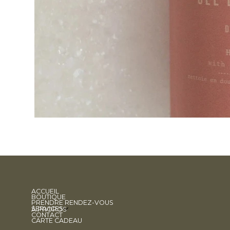
ACCUEIL
BOUTIQUE
PRENDRE RENDEZ-VOUS
SERVICES
À PROPOS
CONTACT
CARTE CADEAU