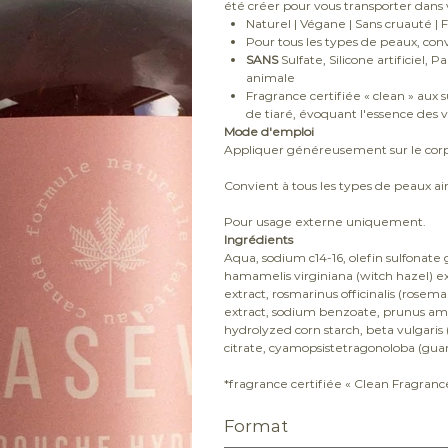
été créer pour vous transporter dans 
Naturel | Végane | Sans cruauté |
Pour tous les types de peaux, co
SANS
Sulfate, Silicone artificiel,
animale
Fragrance certifiée « clean » aux su
de tiaré, évoquant l'essence des 
Mode d'emploi
Appliquer généreusement sur le corps
Convient à tous les types de peaux ai
Pour usage externe uniquement.
Ingrédients
Aqua, sodium c14-16, olefin sulfonate 
hamamelis virginiana (witch hazel) e
extract, rosmarinus officinalis (rosema
extract, sodium benzoate, prunus amyg
hydrolyzed corn starch, beta vulgaris
citrate, cyamopsistetragonoloba (gua
*fragrance certifiée « Clean Fragranc
Format