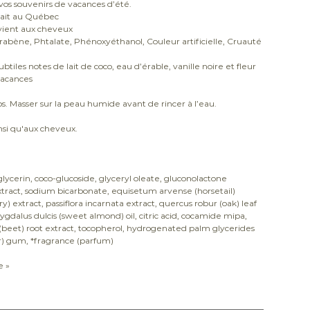
vos souvenirs de vacances d’été.
 Fait au Québec
nvient aux cheveux
 Parabène, Phtalate, Phénoxyéthanol, Couleur artificielle, Cruauté
btiles notes de lait de coco, eau d’érable, vanille noire et fleur
vacances
. Masser sur la peau humide avant de rincer à l’eau.
nsi qu'aux cheveux.
glycerin, coco-glucoside, glyceryl oleate, gluconolactone
xtract, sodium bicarbonate, equisetum arvense (horsetail)
ry) extract, passiflora incarnata extract, quercus robur (oak) leaf
dalus dulcis (sweet almond) oil, citric acid, cocamide mipa,
 (beet) root extract, tocopherol, hydrogenated palm glycerides
r) gum, *fragrance (parfum)
e »