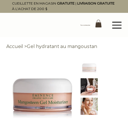
CUEILLETTE EN MAGASIN
GRATUITE
|
LIVRAISON GRATUITE
À L’ACHAT DE 200 $
Se connecter
Accueil
>
Gel hydratant au mangoustan