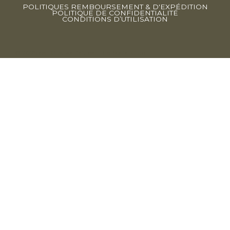
POLITIQUES REMBOURSEMENT & D'EXPÉDITION
POLITIQUE DE CONFIDENTIALITÉ
CONDITIONS D’UTILISATION
© 2025 par Olistika. fait par
The Social Club