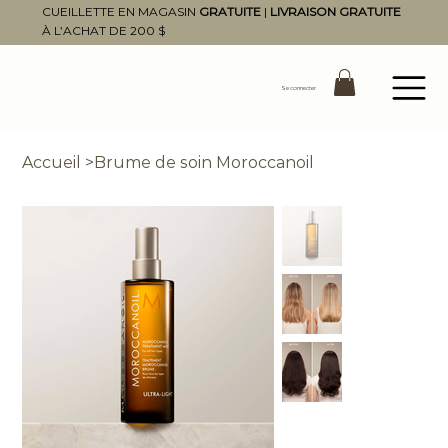
CUEILLETTE EN MAGASIN
GRATUITE
|
LIVRAISON GRATUITE
À L’ACHAT DE 200 $
Se connecter
Accueil
>
Brume de soin Moroccanoil