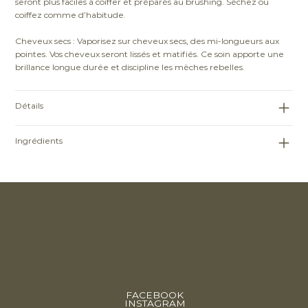
seront plus faciles à coiffer et préparés au brushing. Séchez ou
coiffez comme d’habitude.
Cheveux secs : Vaporisez sur cheveux secs, des mi-longueurs aux
pointes. Vos cheveux seront lissés et matifiés. Ce soin apporte une
brillance longue durée et discipline les mèches rebelles.
Détails
Ingrédients
FACEBOOK
INSTAGRAM