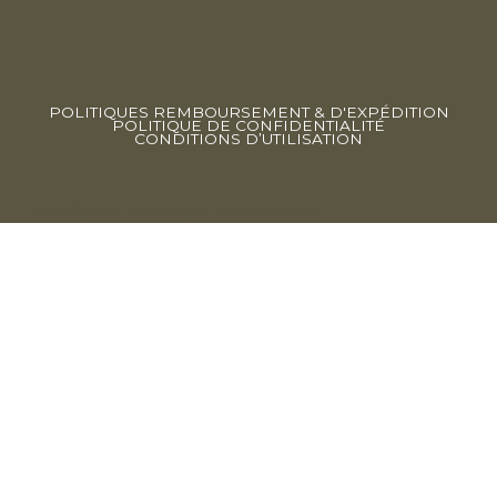
POLITIQUES REMBOURSEMENT & D'EXPÉDITION
POLITIQUE DE CONFIDENTIALITÉ
CONDITIONS D’UTILISATION
© 2025 par Olistika. fait par
The Social Club