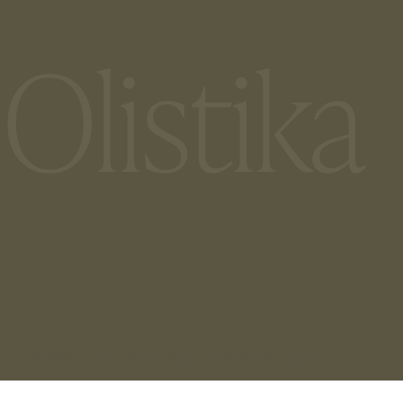
Olistika  
© 2025 par Olistika. fait par
The Social Club