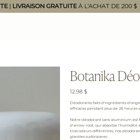
ITE
|
LIVRAISON GRATUITE
À L’ACHAT DE 200 $
Botanika Déo
Prix
12,98 $
Déodorants faits d’ingrédients d’orig
efficaces pendant plus de 28 heures e
Notre déodorant sans aluminium est fa
d’arrow-root, qui absorbe l’humidité 
trois odeurs différentes, nos déodor
glandes sudoripares.