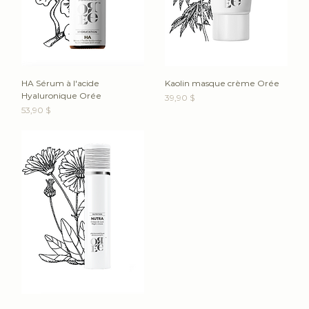
HA Sérum à l'acide
Kaolin masque crème Orée
Hyaluronique Orée
Prix
39,90 $
Prix
53,90 $