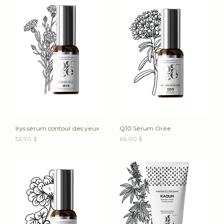
Irys sérum contour des yeux
Q10 Sérum Orée
Prix
Prix
53,90 $
66,00 $