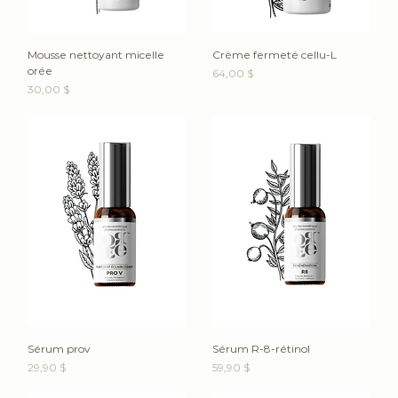
Mousse nettoyant micelle
Crème fermeté cellu-L
orée
Prix
64,00 $
Prix
30,00 $
Sérum prov
Sérum R-8-rétinol
Prix
Prix
29,90 $
59,90 $