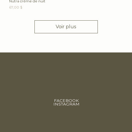
Nutra crème de nuit
Prix
67,00 $
Voir plus
FACEBOOK
INSTAGRAM